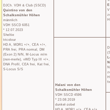
E
DJCh. VDH & Club (SSCD)
V
Quintino von den
z
Schalksmühler Höhen
H
männlich
VDH SSCD 6051
* 12.07.2023
Sheltie
tricolour
HD A, MDR1 +/+, CEA +/+,
D
PRA frei, PRA normal, DM
(
(Exon 2) N/N, M-Locus m/m
L
(non-merle), vWD Typ III +/+,
N
DNA Profil, CEA frei, Kat frei,
N
S-Locus S/S
z
H
f
Halani von den
Schalksmühler Höhen
VDH SSCD 4596
* 23.08.2019
dunkel-zobel
HD A, MDR1 +/+, CEA +/+,