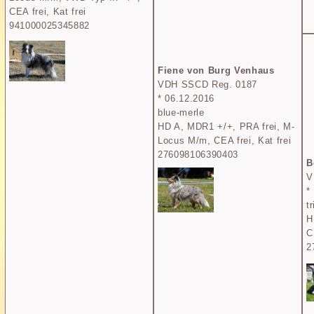
CEA frei, Kat frei
941000025345882
Fiene von Burg Venhaus
VDH SSCD Reg. 0187
* 06.12.2016
blue-merle
HD A, MDR1 +/+, PRA frei, M-
Locus M/m, CEA frei, Kat frei
276098106390403
B
V
*
t
H
C
2