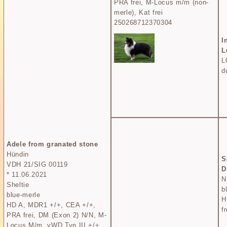
PRA frei, M-Locus m/m (non-
merle), Kat frei
250268712370304
I
L
L
d
Adele from granated stone
Hündin
S
VDH 21/SIG 00119
D
* 11.06.2021
N
Sheltie
b
blue-merle
H
HD A, MDR1 +/+, CEA +/+,
f
PRA frei, DM (Exon 2) N/N, M-
Locus M/m, vWD Typ III +/+,