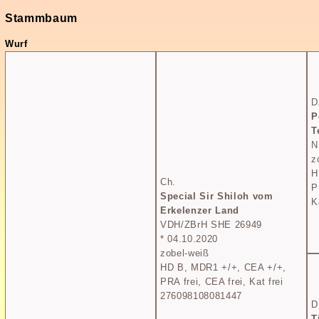
Stammbaum
Wurf
D
P
T
N
z
H
Ch.
P
Special Sir Shiloh vom
K
Erkelenzer Land
VDH/ZBrH SHE 26949
* 04.10.2020
zobel-weiß
HD B, MDR1 +/+, CEA +/+,
PRA frei, CEA frei, Kat frei
276098108081447
D
T