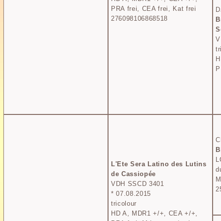
PRA frei, CEA frei, Kat frei
D
276098106868518
B
S
V
t
H
P
C
B
L
L'Ete Sera Latino des Lutins
d
de Cassiopée
M
VDH SSCD 3401
2
* 07.08.2015
tricolour
HD A, MDR1 +/+, CEA +/+,