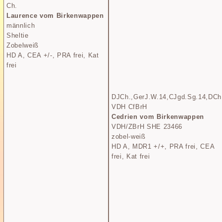
Ch.
Laurence vom Birkenwappen
männlich
Sheltie
Zobelweiß
HD A, CEA +/-, PRA frei, Kat
frei
DJCh.,GerJ.W.14,CJgd.Sg.14,DCh
VDH CfBrH
Cedrien vom Birkenwappen
VDH/ZBrH SHE 23466
zobel-weiß
HD A, MDR1 +/+, PRA frei, CEA
frei, Kat frei