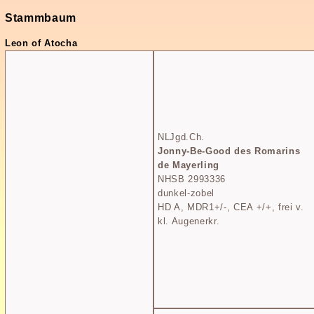
Stammbaum
Leon of Atocha
NLJgd.Ch.
Jonny-Be-Good des Romarins
de Mayerling
NHSB 2993336
dunkel-zobel
HD A, MDR1+/-, CEA +/+, frei v.
kl. Augenerkr.